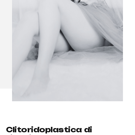
C
l
i
t
o
r
i
d
o
p
l
a
s
t
i
c
a
d
i