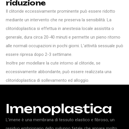
r
i
d
u
z
i
o
n
e
Il clitoride eccessivamente prominente può essere ridotto
mediante un intervento che ne preserva la sensibilità. La
clitoridoplastica si effettua in anestesia locale assistita o
generale, dura circa 20-40 minuti e permette un pieno ritorno
alle normali occupazioni in pochi giorni. L’attività sessuale può
essere ripresa dopo 2-3 settimane.
Inoltre per modellare la cute intorno al clitoride, se
eccessivamente abbondante, può essere realizzata una
clitoridoplastica di sollevamento ed alloggio.
Imenoplastica
L’imene è una membrana di tessuto elastico e fibroso, un
residuo embrionario dello sviluppo fetale che appare molto