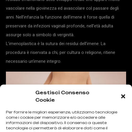
vascolare nella giovinezza ed avascolare col passare degli
anni. Nell’infanzia la funzione dell’imene è forse quella di
preservare da infezioni vaginali profonde, nell’età adulta
assurge solo a simbolo di verginità.
L’imenoplastica è la sutura dei residui dell’imene. La
procedura è riservata a chi, per cultura o religione, ritiene
necessario un’imene integro.
Gestisci Consenso
Cookie
Per fornire le migliori esperienze, utilizziamo tecnologie
come i cookie per memorizzare e/o accedere alle
informazioni del dispositivo. Il consenso a queste
tecnologie ci permetterà di elaborare dati come il