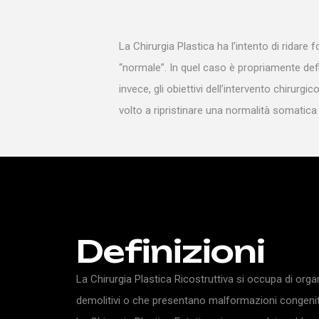
La Chirurgia Plastica ha l’intento di rida
“normale”. In quel caso è propriamente defi
invece, gli obiettivi dell’intervento chirur
volto a ripristinare una normalità somatic
Definizioni
La Chirurgia Plastica Ricostruttiva si occupa di organ
demolitivi o che presentano malformazioni congenite