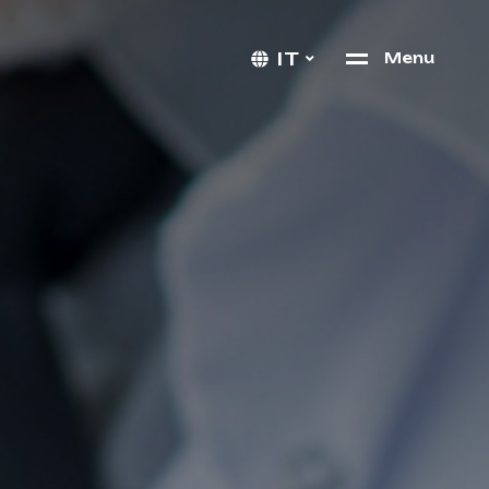
IT
M
e
n
u