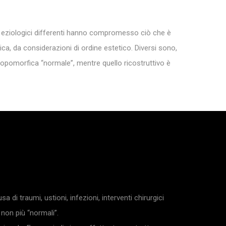
ri eziologici differenti hanno compromesso ciò che è
ca, da considerazioni di ordine estetico. Diversi sono,
ntropomorfica “normale”, mentre quello ricostruttivo è
di traumi, ustioni, infezioni, interventi chirurgici
non più “normali”.