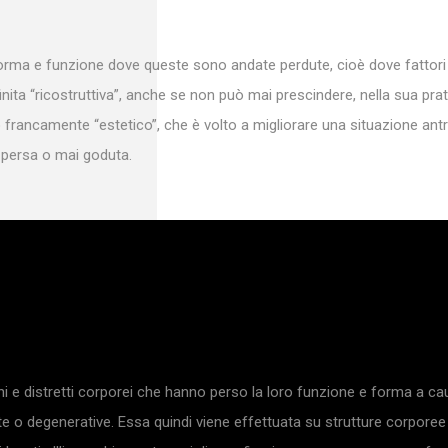
re forma e funzione dove queste sono andate perdute, cioè dove fatto
nita “ricostruttiva”, anche se non può mai prescindere, nella sua prati
gico francamente “estetico”, che è volto a migliorare una situazione a
a persa o mai goduta.
i e distretti corporei che hanno perso la loro funzione e forma a causa 
 o degenerative. Essa quindi viene effettuata su strutture corporee 