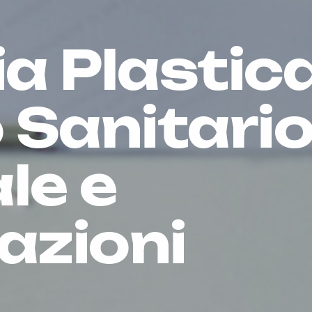
a Plastica
 Sanitari
le e
azioni