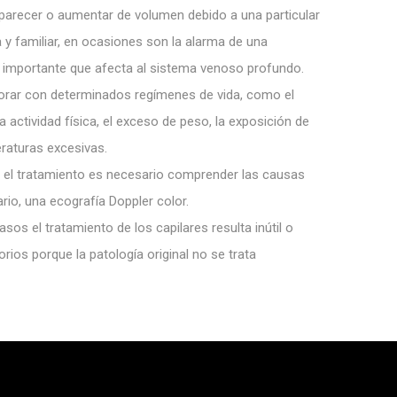
parecer o aumentar de volumen debido a una particular
 y familiar, en ocasiones son la alarma de una
 importante que afecta al sistema venoso profundo.
ar con determinados regímenes de vida, como el
 actividad física, el exceso de peso, la exposición de
peraturas excesivas.
 el tratamiento es necesario comprender las causas
ario, una ecografía Doppler color.
sos el tratamiento de los capilares resulta inútil o
orios porque la patología original no se trata