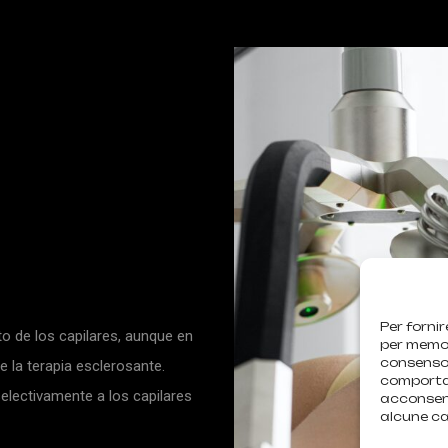
Per fornir
to de los capilares, aunque en
per memori
consenso 
e la terapia esclerosante.
comportam
lectivamente a los capilares
acconsent
alcune ca