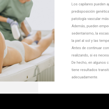
Los capilares pueden a
predisposición genética
patología vascular más
Además, pueden empeor
sedentarismo, la escasa
la piel al sol y las tem
Antes de continuar con
realizando, si es neces
De hecho, en algunos ca
tiene resultados transit
adecuadamente.