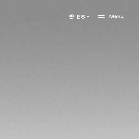
ES
M
e
n
u