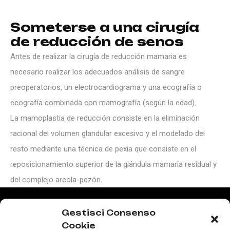
S
o
m
e
t
e
r
s
e
a
u
n
a
c
i
r
u
g
í
a
d
e
r
e
d
u
c
c
i
ó
n
d
e
s
e
n
o
s
Antes de realizar la cirugía de reducción mamaria es
necesario realizar los adecuados análisis de sangre
preoperatorios, un electrocardiograma y una ecografía o
ecografía combinada con mamografía (según la edad).
La mamoplastia de reducción consiste en la eliminación
racional del volumen glandular excesivo y el modelado del
resto mediante una técnica de pexia que consiste en el
reposicionamiento superior de la glándula mamaria residual y
del complejo areola-pezón.
Gestisci Consenso
Técnicas
de
Cookie