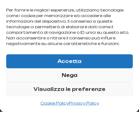
mamoplastia
Per fornire le migliori esperienze, utilizziamo tecnologie
come i cookie per memorizzare e/o accedere alle
informazioni del dispositivo. Il consenso a queste
de
reducción
tecnologie ci permetterà di elaborare dati come il
comportamento di navigazione o ID unici su questo sito.
Non acconsentire o ritirare il consenso può influire
La elección de la técnica a utilizar depende de las condiciones
negativamente su alcune caratteristiche e funzioni.
iniciales del paciente y de la elección del cirujano. No existen
pautas perfectamente definidas que puedan dar indicaciones
Accetta
precisas e inequívocas sobre qué técnica elegir. Cada técnica
Nega
tiene pros y contras.
Visualizza le preferenze
Cookie Policy
Privacy Policy