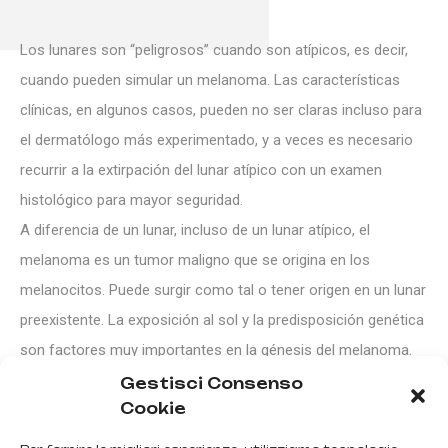
Los lunares son “peligrosos” cuando son atípicos, es decir,
cuando pueden simular un melanoma. Las características
clínicas, en algunos casos, pueden no ser claras incluso para
el dermatólogo más experimentado, y a veces es necesario
recurrir a la extirpación del lunar atípico con un examen
histológico para mayor seguridad.
A diferencia de un lunar, incluso de un lunar atípico, el
melanoma es un tumor maligno que se origina en los
melanocitos. Puede surgir como tal o tener origen en un lunar
preexistente. La exposición al sol y la predisposición genética
son factores muy importantes en la génesis del melanoma.
Hay personas con riesgo: aquellos con piel clara (fototipo I-
Gestisci Consenso
Cookie
II), con muchos lunares en el cuerpo o con lunares atípicos y
antecedentes familiares positivos de melanoma. Obviamente,