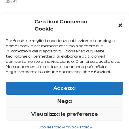
32391
La información contenida en este sitio
Gestisci Consenso
web respeta las directrices del Código de
Cookie
Ética Médica, comunicado a la Orden de
Médicos y Cirujanos de Milán.
Per fornire le migliori esperienze, utilizziamo tecnologie
come i cookie per memorizzare e/o accedere alle
informazioni del dispositivo. Il consenso a queste
tecnologie ci permetterà di elaborare dati come il
comportamento di navigazione o ID unici su questo sito.
Non acconsentire o ritirare il consenso può influire
Experiencia e intereses
negativamente su alcune caratteristiche e funzioni.
clínicos.
Accetta
En el contexto de la cirugía reconstructiva, se especializa en
cirugía oncoplástica y malformativa de la mama, en cirugía
Nega
reconstructiva del párpado y masa facial, en cirugía
Visualizza le preferenze
reconstructiva del área genital, en medicina regenerativa (con
enfoque en células madre) y en la Tratamiento de
Cookie Policy
Privacy Policy