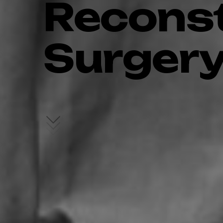
Reconst
Surger