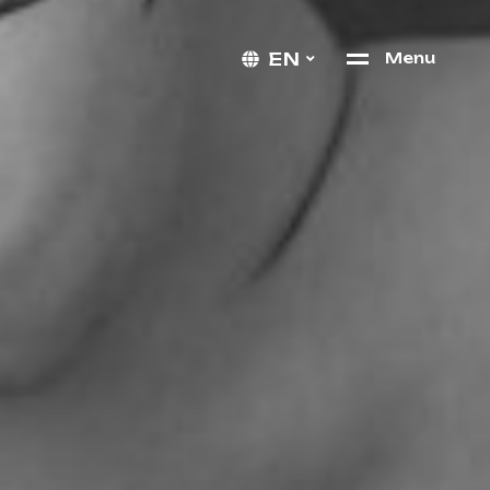
EN
M
e
n
u