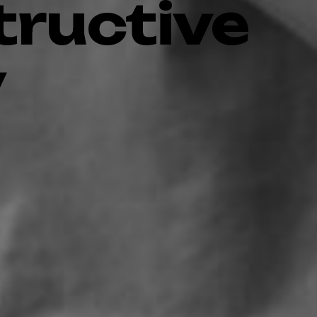
ructive
y