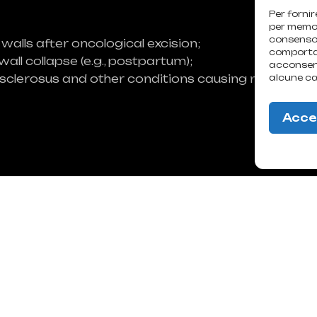
Per fornir
per memori
consenso 
walls after oncological excision;
comportam
all collapse (e.g., postpartum);
acconsent
alcune ca
en sclerosus and other conditions causing mucosal a
Acce