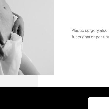
Plastic surgery also
functional or post-s