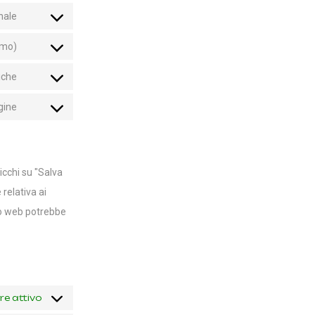
nale
imo)
iche
gine
icchi su "Salva
relativa ai
ito web potrebbe
e attivo