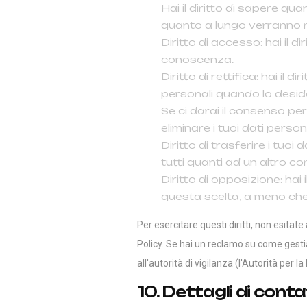
Hai il diritto di sapere qu
quanto a lungo verranno 
Diritto di accesso: hai il d
conoscenza.
Diritto di rettifica: hai il 
personali quando lo deside
Se ci darai il consenso per
eliminare i tuoi dati persona
Diritto di trasferire i tuoi da
tutti quanti ad un altro con
Diritto di opposizione: hai 
questa scelta, a meno che n
Per esercitare questi diritti, non esitate
Policy. Se hai un reclamo su come gestia
all'autorità di vigilanza (l'Autorità per l
10. Dettagli di cont