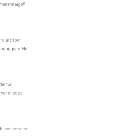
rmanenti legali
IT
M
e
n
u
rrelate (per
ingaggiato. Nel
del tuo
rver di terze
to codice viene