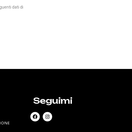
uenti dati di
Seguimi
SIONE