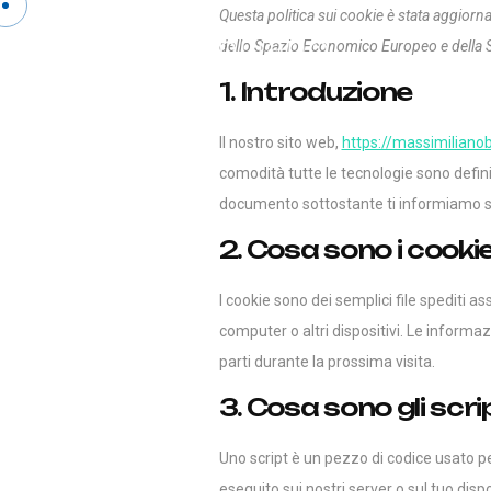
Questa politica sui cookie è stata aggiornat
dello Spazio Economico Europeo e della S
1. Introduzione
Il nostro sito web,
https://massimilianob
comodità tutte le tecnologie sono defini
documento sottostante ti informiamo sul
2. Cosa sono i cooki
I cookie sono dei semplici file spediti as
computer o altri dispositivi. Le informaz
parti durante la prossima visita.
3. Cosa sono gli scri
Uno script è un pezzo di codice usato p
eseguito sui nostri server o sul tuo dispo