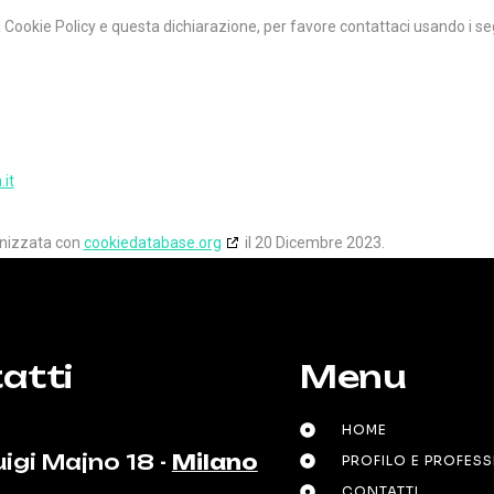
okie Policy e questa dichiarazione, per favore contattaci usando i seg
it
ronizzata con
cookiedatabase.org
il 20 Dicembre 2023.
atti
Menu
HOME
uigi Majno 18 -
Milano
PROFILO E PROFES
CONTATTI