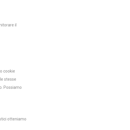
itorare il
do cookie
 le stesse
ato. Possiamo
istici otteniamo