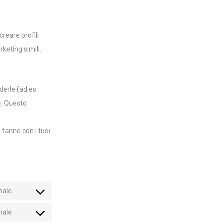
reare profili
keting simili.
derle (ad es.
e. Questo
 fanno con i tuoi
nale
nale