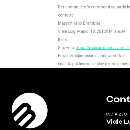
Per domande e/o commenti riguardo la Co
contatto:
Massimiliano Brambilla
Viale Luigi Majno, 18, 20129 Milano MI
Italia
Sito web:
https://massimilianobrambilla.
Email:
info@massimilianobrambilla.it
Questa politica sui cookie è stata sinc
Cont
INDIRIZZO
Viale L