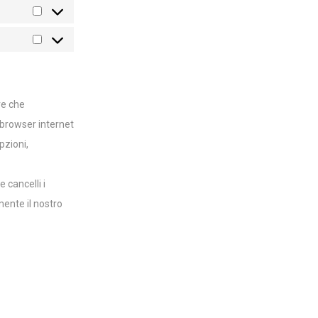
re che
 browser internet
pzioni,
 cancelli i
ente il nostro