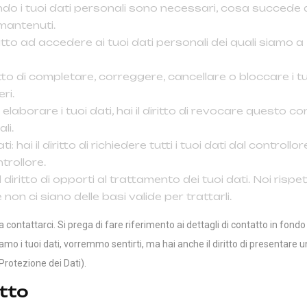
ando i tuoi dati personali sono necessari, cosa succede 
mantenuti.
iritto ad accedere ai tuoi dati personali dei quali siamo a
diritto di completare, correggere, cancellare o bloccare i t
ri.
 elaborare i tuoi dati, hai il diritto di revocare questo c
li.
ti: hai il diritto di richiedere tutti i tuoi dati dal controllor
trollore.
il diritto di opporti al trattamento dei tuoi dati. Noi risp
on ci siano delle basi valide per trattarli.
 a contattarci. Si prega di fare riferimento ai dettagli di contatto in fon
mo i tuoi dati, vorremmo sentirti, ma hai anche il diritto di presentare 
a Protezione dei Dati).
atto