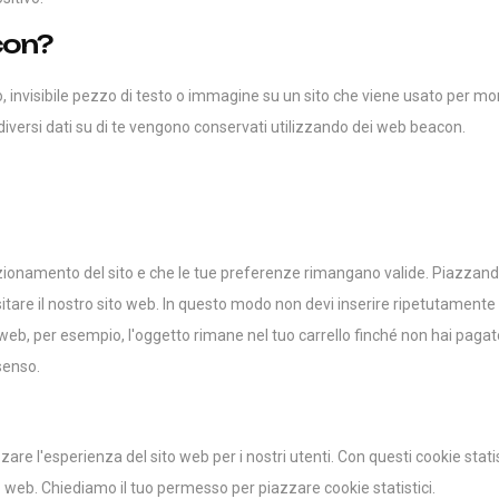
con?
, invisibile pezzo di testo o immagine su un sito che viene usato per mon
 diversi dati su di te vengono conservati utilizzando dei web beacon.
nzionamento del sito e che le tue preferenze rimangano valide. Piazzan
isitare il nostro sito web. In questo modo non devi inserire ripetutamente
o web, per esempio, l'oggetto rimane nel tuo carrello finché non hai pag
senso.
izzare l'esperienza del sito web per i nostri utenti. Con questi cookie stat
 web. Chiediamo il tuo permesso per piazzare cookie statistici.