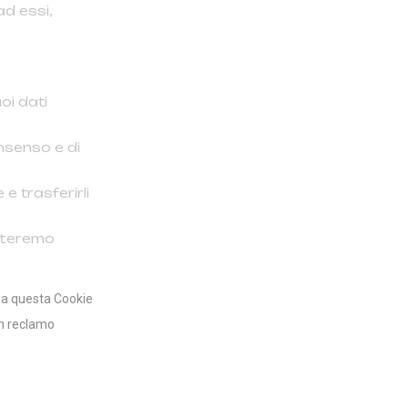
ad essi,
uoi dati
onsenso e di
e e trasferirli
etteremo
do a questa Cookie
un reclamo