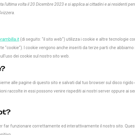
a l'ultima volta il 20 Dicembre 2023 e si applica ai cittadini e ai residenti pe
vizzera.
rambilla.it
(di seguito: "il sito web") utilizza i cookie e altre tecnologie co
te "cookie"). I cookie vengono anche inseriti da terze parti che abbiamo 
l'uso dei cookie sul nostro sito web.
e?
sieme alle pagine di questo sito e salvati dal tuo browser sul disco rigido 
ioni raccolte in essi possono venire rispediti ai nostri server oppure ai se
pt?
er far funzionare correttamente ed interattivamente il nostro sito. Ques
sitivo.