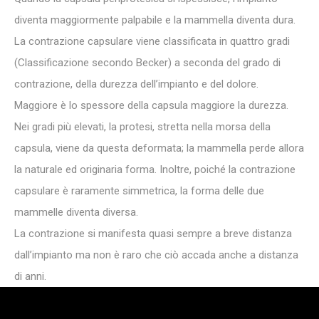
diventa maggiormente palpabile e la mammella diventa dura.
La contrazione capsulare viene classificata in quattro gradi
(Classificazione secondo Becker) a seconda del grado di
contrazione, della durezza dell’impianto e del dolore.
Maggiore è lo spessore della capsula maggiore la durezza.
Nei gradi più elevati, la protesi, stretta nella morsa della
capsula, viene da questa deformata; la mammella perde allora
la naturale ed originaria forma. Inoltre, poiché la contrazione
capsulare è raramente simmetrica, la forma delle due
mammelle diventa diversa.
La contrazione si manifesta quasi sempre a breve distanza
dall’impianto ma non è raro che ciò accada anche a distanza
di anni.