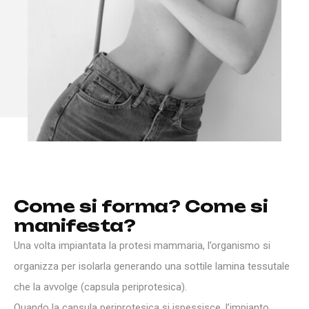
C
o
m
e
s
i
f
o
r
m
a
?
C
o
m
e
s
i
m
a
n
i
f
e
s
t
a
?
Una volta impiantata la protesi mammaria, l’organismo si
organizza per isolarla generando una sottile lamina tessutale
che la avvolge (capsula periprotesica).
Quando la capsula periprotesica si ispessisce, l’impianto