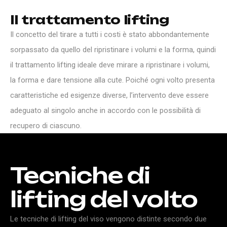
I
l
t
r
a
t
t
a
m
e
n
t
o
l
i
f
t
i
n
g
Il concetto del tirare a tutti i costi è stato abbondantemente
sorpassato da quello del ripristinare i volumi e la forma, quindi
il trattamento lifting ideale deve mirare a ripristinare i volumi,
la forma e dare tensione alla cute. Poiché ogni volto presenta
caratteristiche ed esigenze diverse, l’intervento deve essere
adeguato al singolo anche in accordo con le possibilità di
recupero di ciascuno.
Tecniche
di
lifting
del
volto
Le tecniche di lifting del viso vengono distinte secondo due