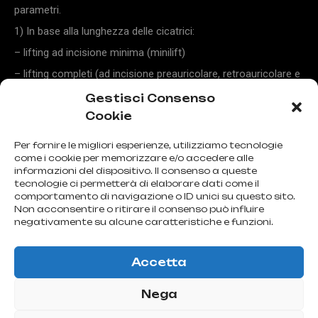
parametri.
1) In base alla lunghezza delle cicatrici:
– lifting ad incisione minima (minilift)
– lifting completi (ad incisione preauricolare, retroauricolare e
temporale)
Gestisci Consenso
Cookie
– lifting endoscopici
2) In base alla profondità di dissezione dei tessuti:
Per fornire le migliori esperienze, utilizziamo tecnologie
– lifting superficiali
come i cookie per memorizzare e/o accedere alle
informazioni del dispositivo. Il consenso a queste
– lifting profondi con dissezione dello smass (struttura
tecnologie ci permetterà di elaborare dati come il
comportamento di navigazione o ID unici su questo sito.
muscolo-aponeurotica profonda)
Non acconsentire o ritirare il consenso può influire
– lifting profondi con dissezione sottoperiostea
negativamente su alcune caratteristiche e funzioni.
Accetta
Nega