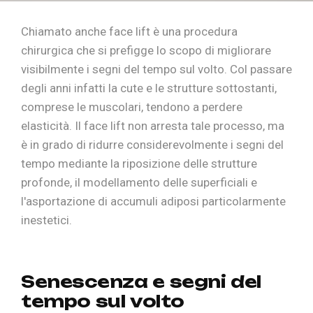
Chiamato anche face lift è una procedura
chirurgica che si prefigge lo scopo di migliorare
visibilmente i segni del tempo sul volto. Col passare
degli anni infatti la cute e le strutture sottostanti,
comprese le muscolari, tendono a perdere
elasticità. Il face lift non arresta tale processo, ma
è in grado di ridurre considerevolmente i segni del
tempo mediante la riposizione delle strutture
profonde, il modellamento delle superficiali e
l'asportazione di accumuli adiposi particolarmente
inestetici.
S
e
n
e
s
c
e
n
z
a
e
s
e
g
n
i
d
e
l
t
e
m
p
o
s
u
l
v
o
l
t
o