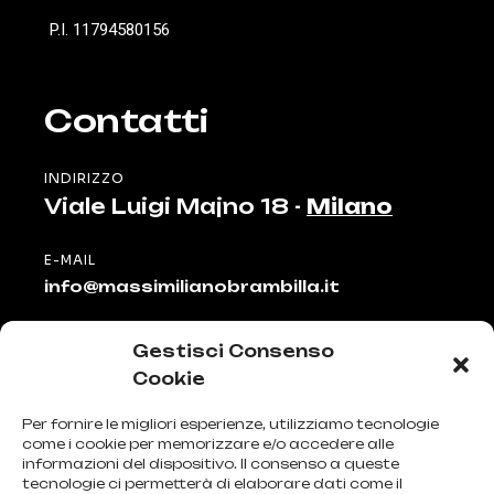
P.I. 11794580156
Contatti
INDIRIZZO
Viale Luigi Majno 18 -
Milano
E-MAIL
info@massimilianobrambilla.it
TELEFONO
Gestisci Consenso
+39 335 81 51 911
Cookie
Menu
Per fornire le migliori esperienze, utilizziamo tecnologie
come i cookie per memorizzare e/o accedere alle
informazioni del dispositivo. Il consenso a queste
HOME
tecnologie ci permetterà di elaborare dati come il