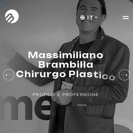
IT
M
a
s
s
i
m
i
l
i
a
n
o
B
r
a
m
b
i
l
l
a
C
h
i
r
u
r
g
o
P
l
a
s
t
i
c
o
P
R
O
F
I
L
O
E
P
R
O
F
E
S
S
I
O
N
E