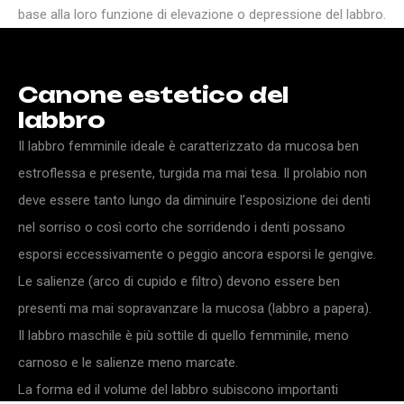
base alla loro funzione di elevazione o depressione del labbro.
C
a
n
o
n
e
e
s
t
e
t
i
c
o
d
e
l
l
a
b
b
r
o
Il labbro femminile ideale è caratterizzato da mucosa ben
estroflessa e presente, turgida ma mai tesa. Il prolabio non
deve essere tanto lungo da diminuire l’esposizione dei denti
nel sorriso o così corto che sorridendo i denti possano
esporsi eccessivamente o peggio ancora esporsi le gengive.
Le salienze (arco di cupido e filtro) devono essere ben
presenti ma mai sopravanzare la mucosa (labbro a papera).
Il labbro maschile è più sottile di quello femminile, meno
carnoso e le salienze meno marcate.
La forma ed il volume del labbro subiscono importanti