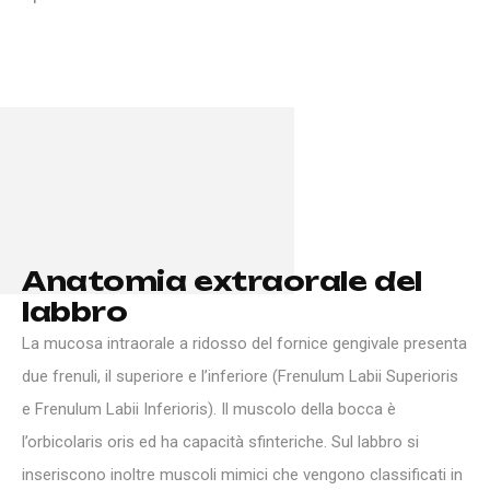
A
n
a
t
o
m
i
a
e
x
t
r
a
o
r
a
l
e
d
e
l
l
a
b
b
r
o
La mucosa intraorale a ridosso del fornice gengivale presenta
due frenuli, il superiore e l’inferiore (Frenulum Labii Superioris
e Frenulum Labii Inferioris). Il muscolo della bocca è
l’orbicolaris oris ed ha capacità sfinteriche. Sul labbro si
inseriscono inoltre muscoli mimici che vengono classificati in