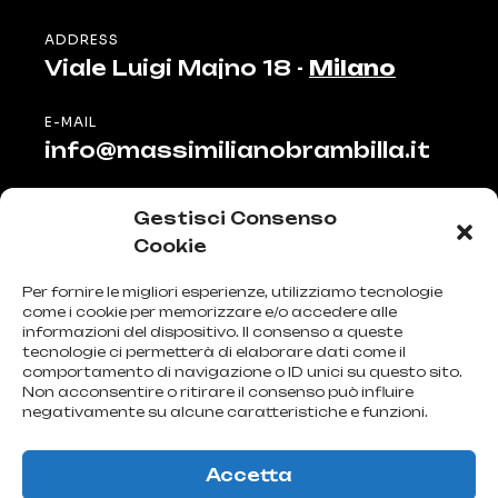
ADDRESS
Viale Luigi Majno 18 -
Milano
E-MAIL
info@massimilianobrambilla.it
TELEPHONE
Gestisci Consenso
+39 02 835 320 84
Cookie
Menu
Per fornire le migliori esperienze, utilizziamo tecnologie
come i cookie per memorizzare e/o accedere alle
informazioni del dispositivo. Il consenso a queste
HOME
tecnologie ci permetterà di elaborare dati come il
comportamento di navigazione o ID unici su questo sito.
ABOUT ME
Non acconsentire o ritirare il consenso può influire
CONTACT
negativamente su alcune caratteristiche e funzioni.
PRIVACY POLICY
COOKIE POLICY
Accetta