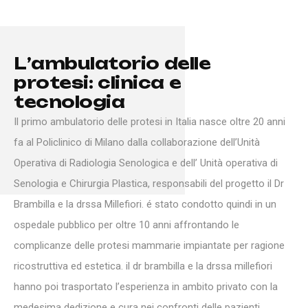
L
’
a
m
b
u
l
a
t
o
r
i
o
d
e
l
l
e
p
r
o
t
e
s
i
:
c
l
i
n
i
c
a
e
t
e
c
n
o
l
o
g
i
a
Il primo ambulatorio delle protesi in Italia nasce oltre 20 anni
fa al Policlinico di Milano dalla collaborazione dell’Unità
Operativa di Radiologia Senologica e dell’ Unità operativa di
Senologia e Chirurgia Plastica, responsabili del progetto il Dr
Brambilla e la drssa Millefiori. é stato condotto quindi in un
ospedale pubblico per oltre 10 anni affrontando le
complicanze delle protesi mammarie impiantate per ragione
ricostruttiva ed estetica. il dr brambilla e la drssa millefiori
hanno poi trasportato l’esperienza in ambito privato con la
medesima dedizione e cura nei confronti delle pazienti.