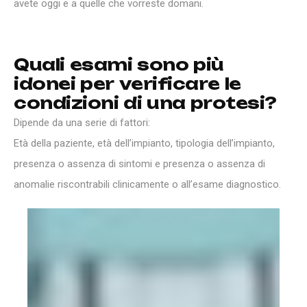
avete oggi e a quelle che vorreste domani.
Q
u
a
l
i
e
s
a
m
i
s
o
n
o
p
i
ù
i
d
o
n
e
i
p
e
r
v
e
r
i
f
i
c
a
r
e
l
e
c
o
n
d
i
z
i
o
n
i
d
i
u
n
a
p
r
o
t
e
s
i
?
Dipende da una serie di fattori:
Età della paziente, età dell’impianto, tipologia dell’impianto,
presenza o assenza di sintomi e presenza o assenza di
anomalie riscontrabili clinicamente o all’esame diagnostico.