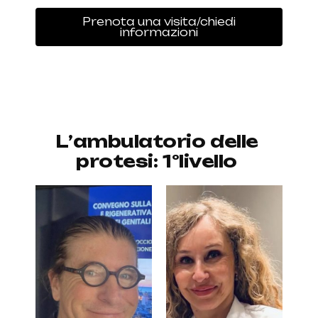
Prenota una visita/chiedi
informazioni
L
’
a
m
b
u
l
a
t
o
r
i
o
d
e
l
l
e
p
r
o
t
e
s
i
:
1
°
l
i
v
e
l
l
o