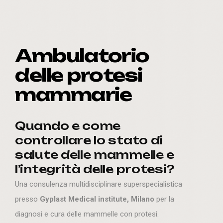
Ambulatorio
delle protesi
mammarie
Quando e come
controllare lo stato di
salute delle mammelle e
l’integrità delle protesi?
Una consulenza multidisciplinare superspecialistica
presso
Gyplast Medical institute, Milano
per la
diagnosi e cura delle mammelle con protesi.