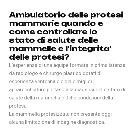
A
m
b
u
l
a
t
o
r
i
o
d
e
l
l
e
p
r
o
t
e
s
i
m
a
m
m
a
r
i
e
q
u
a
n
d
o
e
c
o
m
e
c
o
n
t
r
o
l
l
a
r
e
l
o
s
t
a
t
o
d
i
s
a
l
u
t
e
d
e
l
l
e
m
a
m
m
e
l
l
e
e
l
’
i
n
t
e
g
r
i
t
a
’
d
e
l
l
e
p
r
o
t
e
s
i
?
L’esperienza di una equipe formata in prima istanza
da radiologo e chirurgo plastico dotati di
esperienza ventennale e delle migliori
apparecchiature portano alla diagnosi dello stato di
salute della mammella e delle condizioni della
protesi.
La mammella protesizzata non presenta oggi
alcuna limitazione di indagine diagnostica.