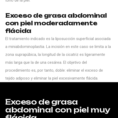
tono de la piel.
Exceso de grasa abdominal
con piel moderadamente
flácida
El tratamiento indicado es la liposucción superficial asociada
a miniabdominoplastia. La incisión en este caso se limita a la
zona suprapúbica, la longitud de la cicatriz es ligeramente
más larga que la de una cesárea. El objetivo del
procedimiento es, por tanto, doble: eliminar el exceso de
tejido adiposo y eliminar la piel excesivamente flácida.
Exceso
de
grasa
abdominal
con
piel
muy
flácida.