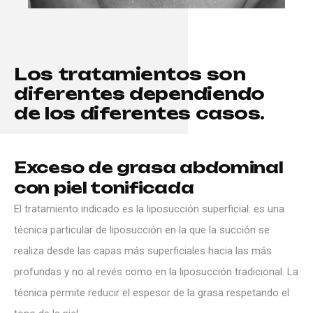
L
o
s
t
r
a
t
a
m
i
e
n
t
o
s
s
o
n
d
i
f
e
r
e
n
t
e
s
d
e
p
e
n
d
i
e
n
d
o
d
e
l
o
s
d
i
f
e
r
e
n
t
e
s
c
a
s
o
s
.
Exceso de grasa abdominal
con piel tonificada
El tratamiento indicado es la liposucción superficial: es una
técnica particular de liposucción en la que la succión se
realiza desde las capas más superficiales hacia las más
profundas y no al revés como en la liposucción tradicional. La
técnica permite reducir el espesor de la grasa respetando el