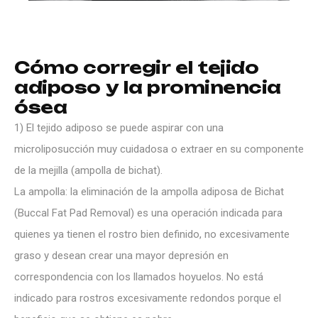
C
ó
m
o
c
o
r
r
e
g
i
r
e
l
t
e
j
i
d
o
a
d
i
p
o
s
o
y
l
a
p
r
o
m
i
n
e
n
c
i
a
ó
s
e
a
1) El tejido adiposo se puede aspirar con una
microliposucción muy cuidadosa o extraer en su componente
de la mejilla (ampolla de bichat).
La ampolla: la eliminación de la ampolla adiposa de Bichat
(Buccal Fat Pad Removal) es una operación indicada para
quienes ya tienen el rostro bien definido, no excesivamente
graso y desean crear una mayor depresión en
correspondencia con los llamados hoyuelos. No está
indicado para rostros excesivamente redondos porque el