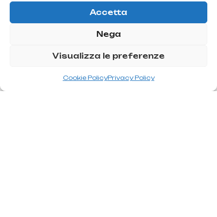
Accetta
Nega
Visualizza le preferenze
Cookie Policy
Privacy Policy
T
r
a
t
a
m
i
e
n
t
o
s
p
a
r
a
c
o
r
r
e
g
i
r
e
l
r
o
s
t
r
o
d
e
m
a
c
r
a
d
o
Las distintas intervenciones para corregir el rostro
demacrado deben tener como objetivo devolver el volumen a
la mejilla mediante la implantación de sustancias
volumétricas. Los tipos de intervenciones que ofrece la
cirugía para solucionar el problema del rostro demacrado
son: