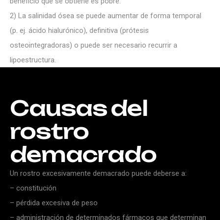
beneficio que se obtiene es pobre.
2) La salinidad ósea se puede aumentar de forma temporal
(p. ej. ácido hialurónico), definitiva (prótesis
osteointegradoras) o puede ser necesario recurrir a
lipoestructura.
Causas
del
rostro
demacrado
Un rostro excesivamente demacrado puede deberse a:
– constitución
– pérdida excesiva de peso
– administración de determinados fármacos que determinan