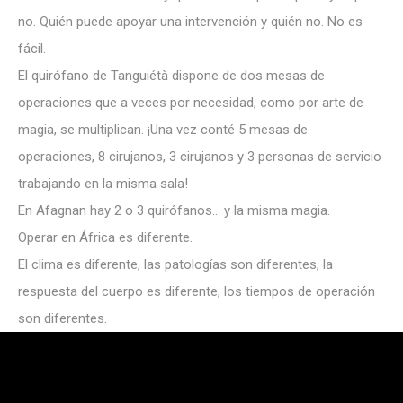
no. Quién puede apoyar una intervención y quién no. No es
fácil.
El quirófano de Tanguiétà dispone de dos mesas de
operaciones que a veces por necesidad, como por arte de
magia, se multiplican. ¡Una vez conté 5 mesas de
operaciones, 8 cirujanos, 3 cirujanos y 3 personas de servicio
trabajando en la misma sala!
En Afagnan hay 2 o 3 quirófanos… y la misma magia.
Operar en África es diferente.
El clima es diferente, las patologías son diferentes, la
respuesta del cuerpo es diferente, los tiempos de operación
son diferentes.