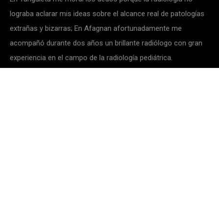
lograba aclarar mis ideas sobre el alcance real de patologías
extrañas y bizarras; En Afagnan afortunadamente me
acompañó durante dos años un brillante radiólogo con gran
experiencia en el campo de la radiología pediátrica.
Me digo: si no lo hago (o si no me atrevo) ¿qué pasará?
Si necesitas un cirujano vascular o un neurocirujano en el
último momento, no hay: tienes que hacerlo tú mismo. O
sabes cómo hacerlo o lo haces lo mejor que puedes de
todos modos.